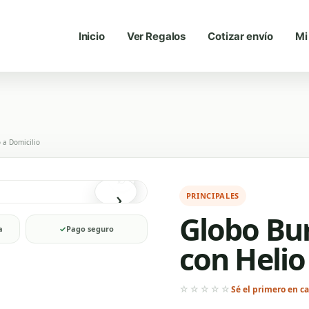
Inicio
Ver Regalos
Cotizar envío
Mi
 a Domicilio
⌕
›
PRINCIPALES
Globo Bu
a
✓
Pago seguro
con Helio
☆☆☆☆☆
Sé el primero en cal