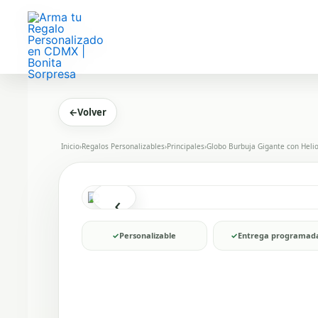
Ir
al
contenido
←
Volver
Inicio
›
Regalos Personalizables
›
Principales
›
Globo Burbuja Gigante con Helio
‹
✓
Personalizable
✓
Entrega programad