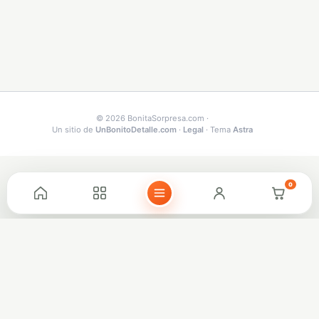
© 2026 BonitaSorpresa.com
·
Un sitio de
UnBonitoDetalle.com
·
Legal
·
Tema
Astra
0
Inicio
Categorías
Mi cuenta
Carrito
Menú
VISTA DEL SITIO
Modo Experto
Experto
Fácil
Vista completa activa